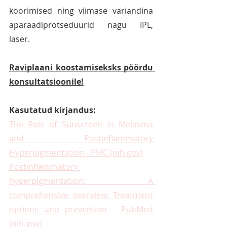
koorimised ning viimase variandina 
aparaadiprotseduurid nagu IPL, 
laser.
Raviplaani koostamiseksks pöördu 
konsultatsioonile!
Kasutatud kirjandus:
The Role of Sunscreen in Melasma 
and Postinflammatory 
Hyperpigmentation - PMC (nih.gov)
Postinflammatory 
hyperpigmentation: A 
comprehensive overview: Treatment 
options and prevention - PubMed 
(nih.gov)