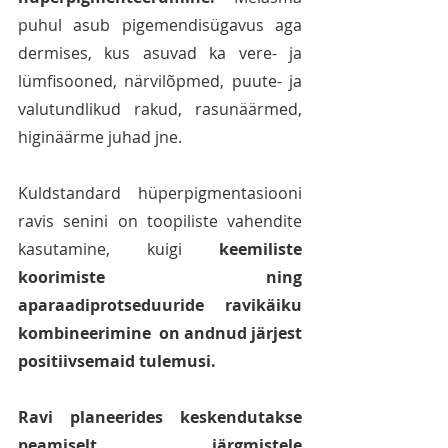
puhul asub pigemendisügavus aga 
dermises, kus asuvad ka vere- ja 
lümfisooned, närvilõpmed, puute- ja 
valutundlikud rakud, rasunäärmed, 
higinäärme juhad jne.
Kuldstandard hüperpigmentasiooni 
ravis senini on toopiliste vahendite 
kasutamine, kuigi 
keemiliste 
koorimiste ning 
aparaadiprotseduuride ravikäiku 
kombineerimine  on andnud järjest 
positiivsemaid tulemusi.
Ravi planeerides keskendutakse 
peamiselt järgmistele 