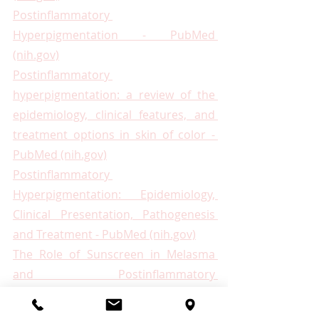
Postinflammatory 
Hyperpigmentation - PubMed 
(nih.gov)
Postinflammatory 
hyperpigmentation: a review of the 
epidemiology, clinical features, and 
treatment options in skin of color - 
PubMed (nih.gov)
Postinflammatory 
Hyperpigmentation: Epidemiology, 
Clinical Presentation, Pathogenesis 
and Treatment - PubMed (nih.gov)
The Role of Sunscreen in Melasma 
and Postinflammatory 
Hyperpigmentation - PubMed 
(nih.gov)