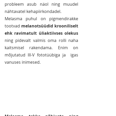
probleem asub näol ning muudel 
nähtavatel kehapiirkondadel. 
Melasma puhul on pigmendirakke 
tootvad 
melanotsüüdid krooniliselt 
ehk ravimatult üliaktiivses olekus
ning pidevalt valmis oma rolli naha 
kaitsmisel rakendama. Enim on 
mõjutatud III-V fototüübiga ja  igas 
vanuses inimesed. 