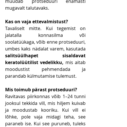
muudab protseduuri enamasti 
mugavalt talutavaks.
Kas on vaja ettevalmistust?
Tavaliselt mitte. Kui tegemist on 
jalatalla konnasilma või 
soolatüükaga, võib enne protseduuri, 
umbes kaks nädalat varem, kasutada 
salitsüülhapet sisaldavat 
keratolüütilist vedelikku, 
mis aitab 
moodustist pehmendada ja 
parandab külmutamise tulemust.
Mis toimub pärast protseduuri?
Ravitavas piirkonnas võib 1–24 tunni 
jooksul tekkida vill, mis hiljem kuivab 
ja moodustab kooriku. Kui vill ei 
lõhke, pole vaja midagi teha, see 
paraneb ise. Kui see puruneb, tuleks 