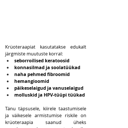
Krüoteraapiat kasutatakse edukalt 
järgmiste muutuste korral:
seborroilised keratoosid
konnasilmad ja soolatüükad
naha pehmed fibroomid
hemangioomid
päikeselaigud ja vanuselaigud
molluskid ja HPV-tüüpi tüükad
Tänu täpsusele, kiirele taastumisele 
ja väikesele armistumise riskile on 
krüoteraapia saanud üheks 