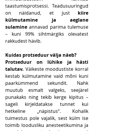
taastumisprotsessi. Teadusuuringud 
on näidanud, et just 
kiire 
külmutamine ja aeglane 
sulamine
 annavad parima tulemuse 
– kuni 99% sihtmärgiks olevatest 
rakkudest hävib.
Kuidas protseduur välja näeb?
Protseduur on lühike ja hästi 
talutav.
 Väikeste moodustiste korral 
kestab külmutamine vaid mõni kuni 
paarkümmend sekundit. Nahk 
muutub esmalt valgeks, seejärel 
punakaks ning tekib kerge kipitus – 
sageli kirjeldatakse tunnet kui 
hetkeline „näpistus“. Kohalik 
tuimestus pole vajalik, sest külm ise 
toimib loodusliku anesteetikumina ja 