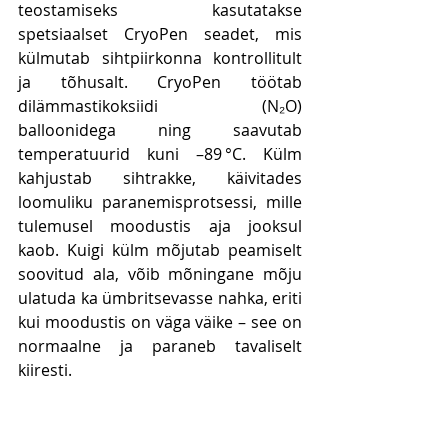
teostamiseks kasutatakse 
spetsiaalset CryoPen seadet, mis 
külmutab sihtpiirkonna kontrollitult 
ja tõhusalt. CryoPen töötab 
dilämmastikoksiidi (N₂O) 
balloonidega ning saavutab 
temperatuurid kuni –89 °C. Külm 
kahjustab sihtrakke, käivitades 
loomuliku paranemisprotsessi, mille 
tulemusel moodustis aja jooksul 
kaob. Kuigi külm mõjutab peamiselt 
soovitud ala, võib mõningane mõju 
ulatuda ka ümbritsevasse nahka, eriti 
kui moodustis on väga väike – see on 
normaalne ja paraneb tavaliselt 
kiiresti.