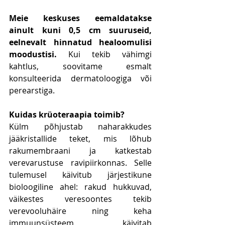
Meie keskuses eemaldatakse 
ainult kuni 0,5 cm suuruseid, 
eelnevalt hinnatud healoomulisi 
moodustisi.
 Kui tekib vähimgi 
kahtlus, soovitame esmalt 
konsulteerida dermatoloogiga või 
perearstiga.
Kuidas krüoteraapia toimib?
Külm põhjustab naharakkudes 
jääkristallide teket, mis lõhub 
rakumembraani ja katkestab 
verevarustuse ravipiirkonnas. Selle 
tulemusel käivitub järjestikune 
bioloogiline ahel: rakud hukkuvad, 
väikestes veresoontes tekib 
verevooluhäire ning keha 
immuunsüsteem käivitab 