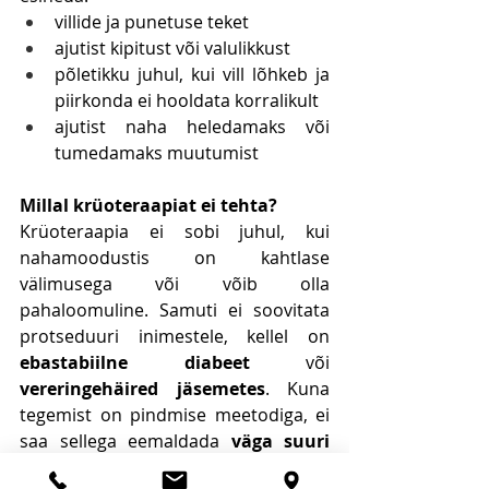
villide ja punetuse teket
ajutist kipitust või valulikkust
põletikku juhul, kui vill lõhkeb ja 
piirkonda ei hooldata korralikult
ajutist naha heledamaks või 
tumedamaks muutumist
Millal krüoteraapiat ei tehta?
Krüoteraapia ei sobi juhul, kui 
nahamoodustis on kahtlase 
välimusega või võib olla 
pahaloomuline. Samuti ei soovitata 
protseduuri inimestele, kellel on 
ebastabiilne diabeet
 või 
vereringehäired jäsemetes
. Kuna 
tegemist on pindmise meetodiga, ei 
saa sellega eemaldada 
väga suuri 
või sügavaid moodustisi
.