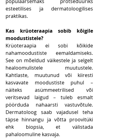
populaarsemaks protseduuriks 
esteetilises ja dermatoloogilises 
praktikas.
Kas krüoteraapia sobib kõigile 
moodustistele?
Krüoteraapia ei sobi kõikide 
nahamoodustiste eemaldamiseks. 
See on mõeldud väikestele ja selgelt 
healoomulistele muutustele. 
Kahtlaste, muutunud või kiiresti 
kasvavate moodustiste puhul – 
näiteks asümmeetrilised või 
veritsevad laigud – tuleb esmalt 
pöörduda nahaarsti vastuvõtule. 
Dermatoloog saab vajadusel teha 
täpse hinnangu ja võtta proovitüki 
ehk biopsia, et välistada 
pahaloomuline kasvaja.