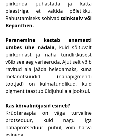
piirkonda puhastada ja katta 
plaastriga, et vältida põletikku. 
Rahustamiseks sobivad 
tsinksalv või 
Bepanthen.
Paranemine kestab enamasti 
umbes ühe nädala,
 kuid sõltuvalt 
piirkonnast ja naha tundlikkusest 
võib see aeg varieeruda. Ajutiselt võib 
ravitud ala jääda heledamaks, kuna 
melanotsüüdid (nahapigmendi 
tootjad) on külmatundlikud, kuid 
pigment taastub üldjuhul aja jooksul.
Kas kõrvalmõjusid esineb?
Krüoteraapia on väga turvaline 
protseduur, kuid nagu iga 
nahaprotseduuri puhul, võib harva 
esineda: