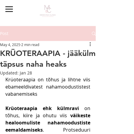
BRONEERI AEG
Post
May 4, 2025
2 min read
KRÜOTERAAPIA - jääkülm
täpsus naha heaks
Updated:
Jan 28
Krüoteraapia on tõhus ja lihtne viis 
ebameeldivatest nahamoodustistest 
vabanemiseks
Krüoteraapia ehk külmravi
 on 
tõhus, kiire ja ohutu viis 
väikeste 
healoomuliste nahamoodustiste 
eemaldamiseks
. Protseduuri 