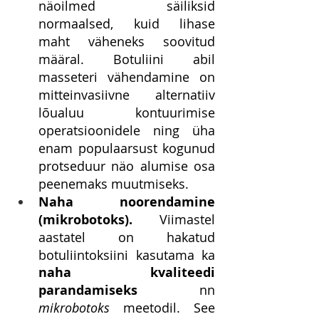
näoilmed säiliksid 
normaalsed, kuid lihase 
maht väheneks soovitud 
määral. Botuliini abil 
masseteri vähendamine on 
mitteinvasiivne alternatiiv 
lõualuu kontuurimise 
operatsioonidele ning üha 
enam populaarsust kogunud 
protseduur näo alumise osa 
peenemaks muutmiseks.
Naha noorendamine 
(mikrobotoks). 
Viimastel 
aastatel on hakatud 
botuliintoksiini kasutama ka 
naha kvaliteedi 
parandamiseks
 nn 
mikrobotoks
 meetodil. See 