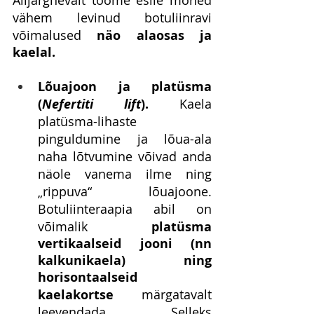
Alljärgnevalt toome esile mõned 
vähem levinud botuliinravi 
võimalused 
näo alaosas ja 
kaelal.
Lõuajoon ja platüsma 
(
Nefertiti lift
). 
Kaela 
platüsma-lihaste 
pinguldumine ja lõua-ala 
naha lõtvumine võivad anda 
näole vanema ilme ning 
„rippuva“ lõuajoone. 
Botuliinteraapia abil on 
võimalik 
platüsma 
vertikaalseid jooni (nn 
kalkunikaela) ning 
horisontaalseid 
kaelakortse
 märgatavalt 
leevendada. Selleks 