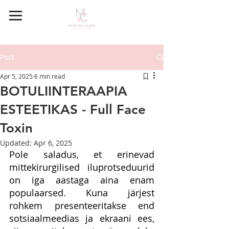
BRONEERI AEG
Post
Apr 5, 2025
6 min read
BOTULIINTERAAPIA
ESTEETIKAS - Full Face
Toxin
Updated:
Apr 6, 2025
Pole saladus, et erinevad 
mittekirurgilised iluprotseduurid 
on iga aastaga aina enam 
populaarsed. Kuna järjest 
rohkem presenteeritakse end 
sotsiaalmeedias ja ekraani ees, 