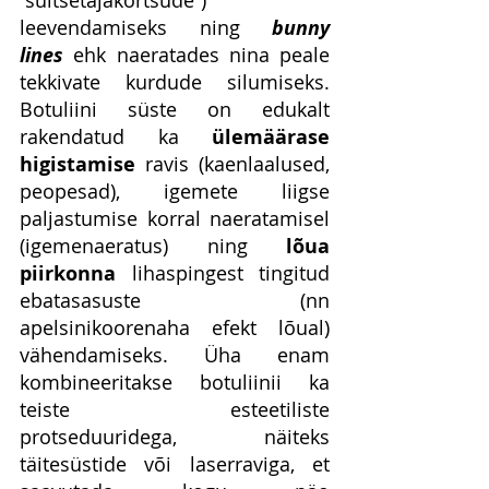
“suitsetajakortsude”) 
leevendamiseks ning 
bunny 
lines
ehk naeratades nina peale 
tekkivate kurdude silumiseks. 
Botuliini süste on edukalt 
rakendatud ka 
ülemäärase 
higistamise
 ravis (kaenlaalused, 
peopesad), igemete liigse 
paljastumise korral naeratamisel 
(igemenaeratus) ning 
lõua 
piirkonna
 lihaspingest tingitud 
ebatasasuste (nn 
apelsinikoorenaha efekt lõual) 
vähendamiseks. Üha enam 
kombineeritakse botuliinii ka 
teiste esteetiliste 
protseduuridega, näiteks 
täitesüstide või laserraviga, et 