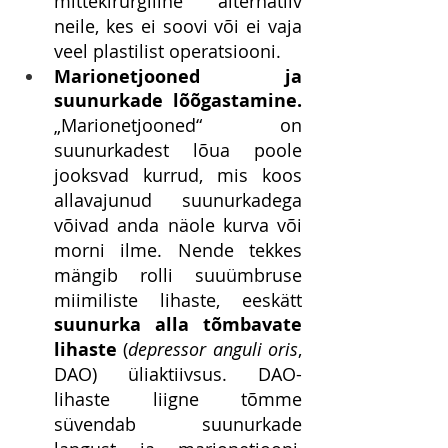
mittekirurgiline alternatiiv 
neile, kes ei soovi või ei vaja 
veel plastilist operatsiooni.
Marionetjooned ja 
suunurkade lõõgastamine. 
„Marionetjooned“ on 
suunurkadest lõua poole 
jooksvad kurrud, mis koos 
allavajunud suunurkadega 
võivad anda näole kurva või 
morni ilme. Nende tekkes 
mängib rolli suuümbruse 
miimiliste lihaste, eeskätt 
suunurka alla tõmbavate 
lihaste
 (
depressor anguli oris
, 
DAO) üliaktiivsus. DAO-
lihaste liigne tõmme 
süvendab suunurkade 