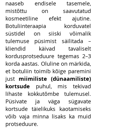
naaseb endisele tasemele, 
mistõttu on saavutatud 
kosmeetiline efekt ajutine. 
Botuliinteraapia korduvatel 
süstidel on siiski võimalik 
tulemuse püsimist säilitada – 
kliendid käivad tavaliselt 
kordusprotseduure tegemas 2–3 
korda aastas. Oluline on märkida, 
et botuliin toimib kõige paremini 
just 
miimiliste (dünaamiliste) 
kortsude
 puhul, mis tekivad 
lihaste kokkutõmbe tulemusel. 
Püsivate ja väga sügavate 
kortsude täielikuks kaotamiseks 
võib vaja minna lisaks ka muid 
protseduure.