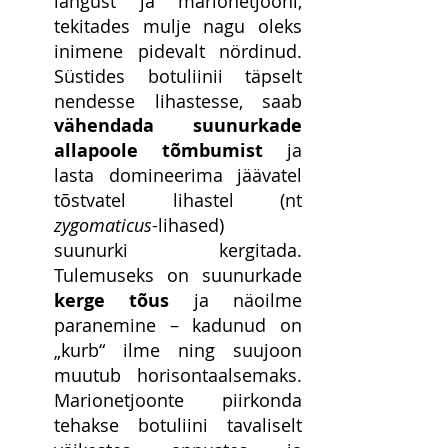
langust ja marionetjooni, 
tekitades mulje nagu oleks 
inimene pidevalt nördinud. 
Süstides botuliinii täpselt 
nendesse lihastesse, saab 
vähendada suunurkade 
allapoole tõmbumist 
ja 
lasta domineerima jäävatel 
tõstvatel lihastel (nt 
zygomaticus
-lihased) 
suunurki kergitada. 
Tulemuseks on suunurkade 
kerge tõus
 ja näoilme 
paranemine – kadunud on 
„kurb“ ilme ning suujoon 
muutub horisontaalsemaks. 
Marionetjoonte piirkonda 
tehakse botuliini tavaliselt 