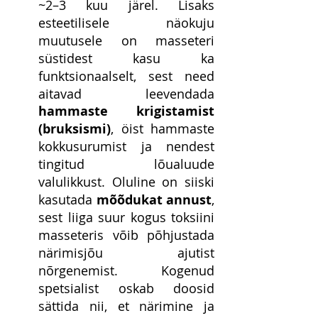
~2–3 kuu järel. Lisaks 
esteetilisele näokuju 
muutusele on masseteri 
süstidest kasu ka 
funktsionaalselt, sest need 
aitavad leevendada 
hammaste krigistamist 
(bruksismi)
, öist hammaste 
kokkusurumist ja nendest 
tingitud lõualuude 
valulikkust. Oluline on siiski 
kasutada 
mõõdukat annust
, 
sest liiga suur kogus toksiini 
masseteris võib põhjustada 
närimisjõu ajutist 
nõrgenemist. Kogenud 
spetsialist oskab doosid 
sättida nii, et närimine ja 