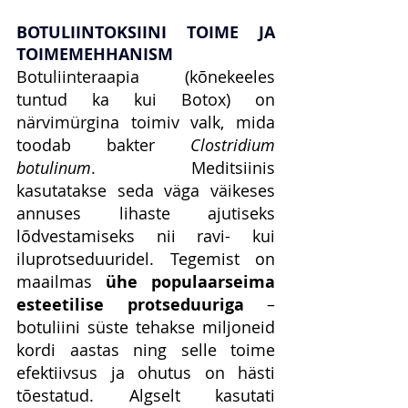
BOTULIINTOKSIINI TOIME JA 
TOIMEMEHHANISM
Botuliinteraapia (kõnekeeles 
tuntud ka kui Botox) on 
närvimürgina toimiv valk, mida 
toodab bakter 
Clostridium 
botulinum
. Meditsiinis 
kasutatakse seda väga väikeses 
annuses lihaste ajutiseks 
lõdvestamiseks nii ravi- kui 
iluprotseduuridel. Tegemist on 
maailmas 
ühe populaarseima 
esteetilise protseduuriga
 – 
botuliini süste tehakse miljoneid 
kordi aastas ning selle toime 
efektiivsus ja ohutus on hästi 
tõestatud. Algselt kasutati 