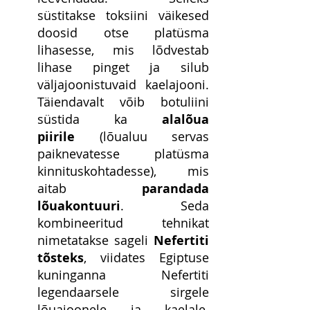
süstitakse toksiini väikesed 
doosid otse platüsma 
lihasesse, mis lõdvestab 
lihase pinget ja silub 
väljajoonistuvaid kaelajooni. 
Täiendavalt võib botuliini 
süstida ka 
alalõua 
piirile
 (lõualuu servas 
paiknevatesse platüsma 
kinnituskohtadesse), mis 
aitab 
parandada 
lõuakontuuri
. Seda 
kombineeritud tehnikat 
nimetatakse sageli 
Nefertiti 
tõsteks
, viidates Egiptuse 
kuninganna Nefertiti 
legendaarsele sirgele 
lõuajoonele ja kaelale. 