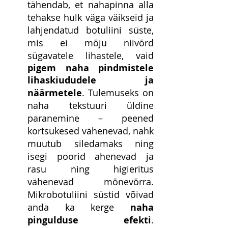
tähendab, et nahapinna alla 
tehakse hulk väga väikseid ja 
lahjendatud botuliini süste, 
mis ei mõju niivõrd 
sügavatele lihastele, vaid 
pigem naha pindmistele 
lihaskiududele ja 
näärmetele
. Tulemuseks on 
naha tekstuuri üldine 
paranemine – peened 
kortsukesed vähenevad, nahk 
muutub siledamaks ning 
isegi poorid ahenevad ja 
rasu ning higieritus 
vähenevad mõnevõrra. 
Mikrobotuliini süstid võivad 
anda ka kerge 
naha 
pingulduse efekti
. 