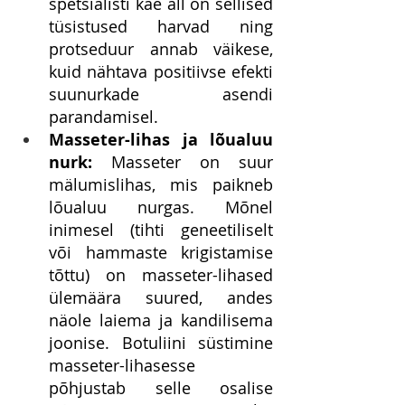
spetsialisti käe all on sellised 
tüsistused harvad ning 
protseduur annab väikese, 
kuid nähtava positiivse efekti 
suunurkade asendi 
parandamisel.
Masseter-lihas ja lõualuu 
nurk:
 Masseter on suur 
mälumislihas, mis paikneb 
lõualuu nurgas. Mõnel 
inimesel (tihti geneetiliselt 
või hammaste krigistamise 
tõttu) on masseter-lihased 
ülemäära suured, andes 
näole laiema ja kandilisema 
joonise. Botuliini süstimine 
masseter-lihasesse 
põhjustab selle osalise 