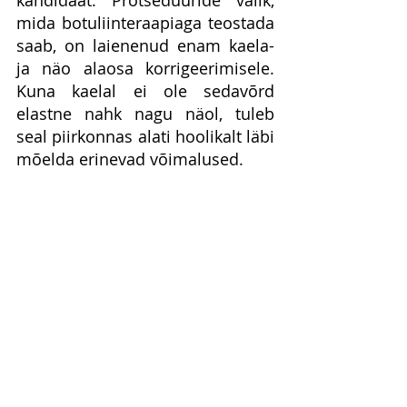
kandidaat. Protseduuride valik, 
mida botuliinteraapiaga teostada 
saab, on laienenud enam kaela- 
ja näo alaosa korrigeerimisele. 
Kuna kaelal ei ole sedavõrd 
elastne nahk nagu näol, tuleb 
seal piirkonnas alati hoolikalt läbi 
mõelda erinevad võimalused.