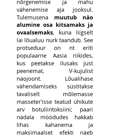
nõrgenemise ja mahu 
vähenemise aja jooksul. 
Tulemusena 
muutub näo 
alumine osa kitsamaks ja 
ovaalsemaks
, kuna liigselt 
lai lõualuu nurk taandub. See 
protseduur on nt eriti 
populaarne Aasia riikides, 
kus peetakse ilusaks just 
peenemat, V-kujulist 
näojoont. Lõualihase 
vähendamiseks süstitakse 
tavaliselt mõlemasse 
masseter’isse teatud ühikute 
arv botuliintoksiini; paari 
nädala möödudes hakkab 
lihas kahanema ja 
maksimaalset efekti näeb 