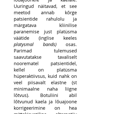
Uuringud näitavad, et see 
meetod annab kõrge 
patsientide rahulolu ja 
märgatava kliinilise 
paranemise just platüsma 
väätide (inglise keeles 
platysmal bands)
 osas. 
Parimad tulemused 
saavutatakse tavaliselt 
noorematel patsientidel, 
kellel on platüsma 
hüperaktiivsus, kuid nahk on 
veel piisavalt elastne (st 
minimaalne naha liigne 
lõtvus). Botuliini abil 
lõtvunud kaela ja lõuajoone 
korrigeerimine on hea 