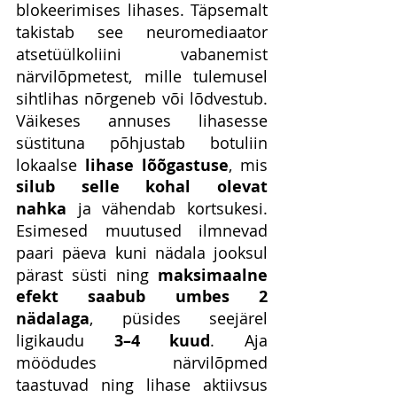
blokeerimises lihases. Täpsemalt 
takistab see neuromediaator 
atsetüülkoliini vabanemist 
närvilõpmetest, mille tulemusel 
sihtlihas nõrgeneb või lõdvestub. 
Väikeses annuses lihasesse 
süstituna põhjustab botuliin 
lokaalse 
lihase lõõgastuse
, mis 
silub selle kohal olevat 
nahka
 ja vähendab kortsukesi. 
Esimesed muutused ilmnevad 
paari päeva kuni nädala jooksul 
pärast süsti ning 
maksimaalne 
efekt saabub umbes 2 
nädalaga
, püsides seejärel 
ligikaudu 
3–4 kuud
. Aja 
möödudes närvilõpmed 
taastuvad ning lihase aktiivsus 