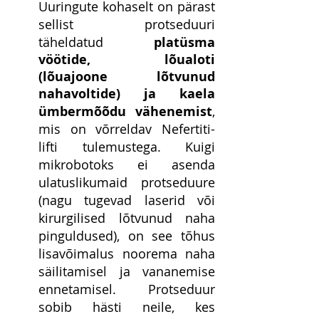
Uuringute kohaselt on pärast 
sellist protseduuri 
täheldatud 
platüsma 
vöötide, lõualoti 
(lõuajoone lõtvunud 
nahavoltide) ja kaela 
ümbermõõdu vähenemist
, 
mis on võrreldav Nefertiti-
lifti tulemustega. Kuigi 
mikrobotoks ei asenda 
ulatuslikumaid protseduure 
(nagu tugevad laserid või 
kirurgilised lõtvunud naha 
pinguldused), on see tõhus 
lisavõimalus noorema naha 
säilitamisel ja vananemise 
ennetamisel. Protseduur 
sobib hästi neile, kes 