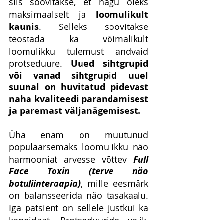
siis soovitakse, et nägu oleks 
maksimaalselt ja
 loomulikult 
kaunis
. Selleks soovitakse 
teostada ka võimalikult 
loomulikku tulemust andvaid 
protseduure. 
Uued sihtgrupid 
või vanad sihtgrupid uuel 
suunal on huvitatud pidevast 
naha kvaliteedi parandamisest 
ja paremast väljanägemisest. 
Üha enam on muutunud 
populaarsemaks loomulikku näo 
harmooniat arvesse võttev 
Full 
Face Toxin (terve näo 
botuliinteraapia)
, mille eesmärk 
on balansseerida näo tasakaalu. 
Iga patsient on sellele justkui ka 