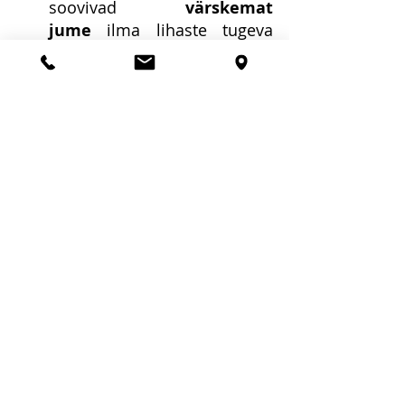
soovivad 
värskemat 
jume
 ilma lihaste tugeva 
lõõgastuse efektita – näoilme 
jääb loomulik, kuid nahk 
näeb välja puhanum ja 
klaarim.
OHUTUS JA KÕRVALTOIMED
Botuliinteraapia esteetiline 
kasutamine on üldiselt väga 
ohutu, eriti kui seda teostab 
asjatundlik spetsialist. 
Aastakümnete pikkune kogemus 
ja uuringud kinnitavad, et 
korrektsete võtete juures on 
püsivad kahjulikud mõjud 
äärmiselt haruldased. Botuliini 
doosid, mida kosmeetilisel 