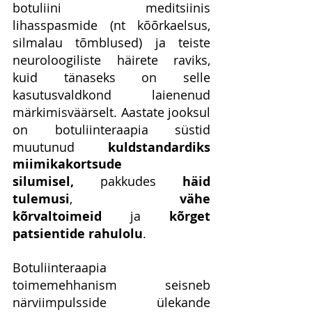
botuliini meditsiinis 
lihasspasmide (nt kõõrkaelsus, 
silmalau tõmblused) ja teiste 
neuroloogiliste häirete raviks, 
kuid tänaseks on selle 
kasutusvaldkond laienenud 
märkimisväärselt. Aastate jooksul 
on botuliinteraapia süstid 
muutunud 
kuldstandardiks 
miimikakortsude 
silumisel,
 pakkudes 
häid 
tulemusi
, 
vähe 
kõrvaltoimeid
 ja 
kõrget 
patsientide rahulolu
.
Botuliinteraapia 
toimemehhanism seisneb 
närviimpulsside ülekande 