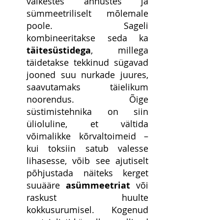
väikestes annustes ja 
sümmeetriliselt mõlemale 
poole. Sageli 
kombineeritakse seda ka 
täitesüstidega
, millega 
täidetakse tekkinud sügavad 
jooned suu nurkade juures, 
saavutamaks täielikum 
noorendus. Õige 
süstimistehnika on siin 
ülioluline, et vältida 
võimalikke kõrvaltoimeid – 
kui toksiin satub valesse 
lihasesse, võib see ajutiselt 
põhjustada näiteks kerget 
suuääre 
asümmeetriat
 või 
raskust huulte 
kokkusurumisel. Kogenud 