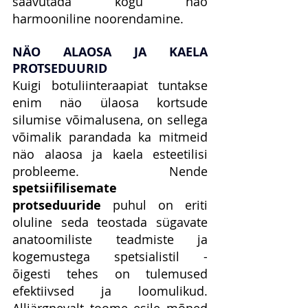
saavutada kogu näo 
harmooniline noorendamine.
NÄO ALAOSA JA KAELA 
PROTSEDUURID
Kuigi botuliinteraapiat tuntakse 
enim näo ülaosa kortsude 
silumise võimalusena, on sellega 
võimalik parandada ka mitmeid 
näo alaosa ja kaela esteetilisi 
probleeme. Nende 
spetsiifilisemate 
protseduuride
 puhul on eriti 
oluline seda teostada sügavate 
anatoomiliste teadmiste ja 
kogemustega spetsialistil - 
õigesti tehes on tulemused 
efektiivsed ja loomulikud. 