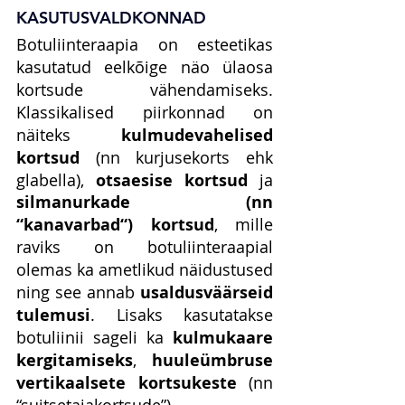
KASUTUSVALDKONNAD
Botuliinteraapia on esteetikas 
kasutatud eelkõige näo ülaosa 
kortsude vähendamiseks. 
Klassikalised piirkonnad on 
näiteks 
kulmudevahelised 
kortsud
 (nn kurjusekorts ehk 
glabella), 
otsaesise kortsud
 ja 
silmanurkade (nn 
“kanavarbad“) kortsud
, mille 
raviks on botuliinteraapial 
olemas ka ametlikud näidustused 
ning see annab 
usaldusväärseid 
tulemusi
. Lisaks kasutatakse 
botuliinii sageli ka 
kulmukaare 
kergitamiseks
, 
huuleümbruse 
vertikaalsete kortsukeste
 (nn 