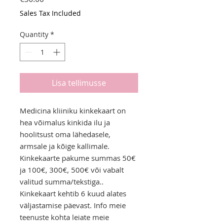
Sales Tax Included
Quantity
*
Lisa tellimusse
Medicina kliiniku kinkekaart on
hea võimalus kinkida ilu ja
hoolitsust oma lähedasele,
armsale ja kõige kallimale.
Kinkekaarte pakume summas 50€
ja 100€, 300€, 500€ või vabalt
valitud summa/tekstiga..
Kinkekaart kehtib 6 kuud alates
väljastamise päevast. Info meie
teenuste kohta leiate meie