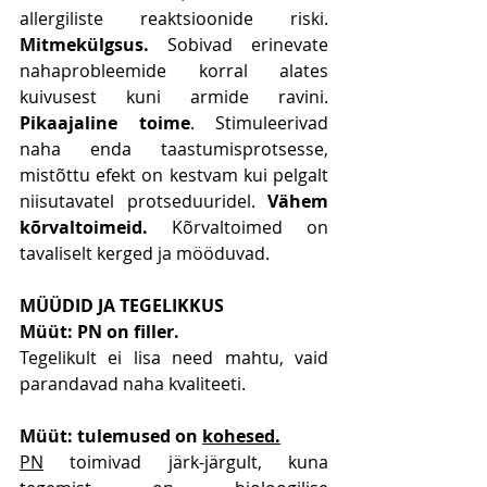
allergiliste reaktsioonide riski. 
Mitmekülgsus.
 Sobivad erinevate 
nahaprobleemide korral alates 
kuivusest kuni armide ravini. 
Pikaajaline toime
. Stimuleerivad 
naha enda taastumisprotsesse, 
mistõttu efekt on kestvam kui pelgalt 
niisutavatel protseduuridel. 
Vähem 
kõrvaltoimeid.
 Kõrvaltoimed on 
tavaliselt kerged ja mööduvad.
MÜÜDID JA TEGELIKKUS
Müüt: PN on filler.
Tegelikult ei lisa need mahtu, vaid 
parandavad naha kvaliteeti.
Müüt: tulemused on 
kohesed.
PN
 toimivad järk-järgult, kuna 