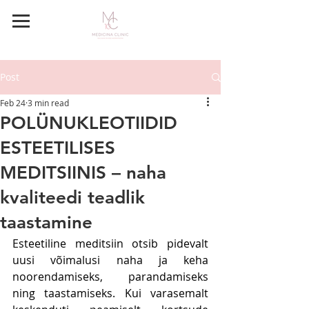
BRONEERI AEG
Post
Feb 24
3 min read
POLÜNUKLEOTIIDID
ESTEETILISES
MEDITSIINIS – naha
kvaliteedi teadlik
taastamine
Esteetiline meditsiin otsib pidevalt 
uusi võimalusi naha ja keha 
noorendamiseks, parandamiseks 
ning taastamiseks. Kui varasemalt 