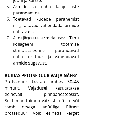
jooni ja kortse.
Armide ja naha kahjustuste 
parandamine.
Toetavad kudede paranemist 
ning aitavad vähendada armide 
nähtavust.
Aknejärgsete armide ravi. Tänu 
kollageeni tootmise 
stimulatsioonile parandavad 
naha tekstuuri ja vähendavad 
armide sügavust.
KUIDAS PROTSEDUUR VÄLJA NÄEB?
Protseduur kestab umbes 30–45 
minutit. Vajadusel kasutatakse 
eelnevalt pinnaanesteesiat. 
Süstimine toimub väikeste nõelte või 
tömbi otsaga kanüüliga. Pärast 
protseduuri võib esineda kerget 