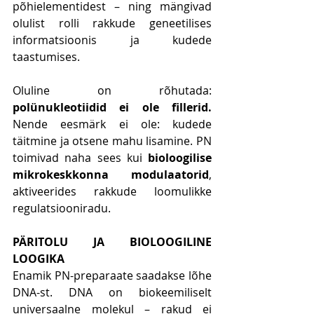
põhielementidest – ning mängivad 
olulist rolli rakkude geneetilises 
informatsioonis ja kudede 
taastumises.
Oluline on rõhutada: 
polünukleotiidid ei ole fillerid. 
Nende eesmärk ei ole: kudede 
täitmine ja otsene mahu lisamine. PN 
toimivad naha sees kui 
bioloogilise 
mikrokeskkonna modulaatorid
, 
aktiveerides rakkude loomulikke 
regulatsiooniradu.
PÄRITOLU JA BIOLOOGILINE 
LOOGIKA
Enamik PN-preparaate saadakse lõhe 
DNA-st. DNA on biokeemiliselt 
universaalne molekul – rakud ei 