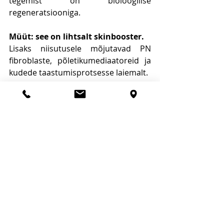
tegemist on bioloogilise 
regeneratsiooniga.
Müüt: see on lihtsalt skinbooster.
Lisaks niisutusele mõjutavad PN 
fibroblaste, põletikumediaatoreid ja 
kudede taastumisprotsesse laiemalt.
Koostis ja regulatsioon
Enamik süstitavaid PN-preparaate on 
klassifitseeritud 
meditsiiniseadmetena (klass III, CE-
märgistus). Preparaadid sisaldavad 
tavaliselt toimeainet 
(polünukleotiidid), kandjat (0,9% 
NaCl), puhvreid, mõnikord 
hüaluroonhapet, stabilisaatoreid, 
osades preparaatides lidokaiini. Need 
ei tohiks sisaldada parabene, 