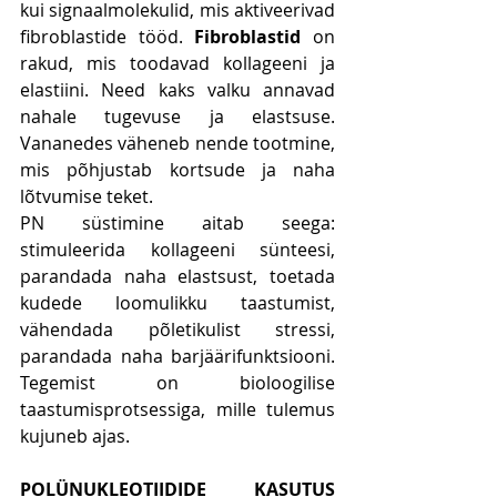
kui signaalmolekulid, mis aktiveerivad 
fibroblastide tööd. 
Fibroblastid
 on 
rakud, mis toodavad kollageeni ja 
elastiini. Need kaks valku annavad 
nahale tugevuse ja elastsuse. 
Vananedes väheneb nende tootmine, 
mis põhjustab kortsude ja naha 
lõtvumise teket.
PN süstimine aitab seega: 
stimuleerida kollageeni sünteesi, 
parandada naha elastsust, toetada 
kudede loomulikku taastumist, 
vähendada põletikulist stressi, 
parandada naha barjäärifunktsiooni. 
Tegemist on bioloogilise 
taastumisprotsessiga, mille tulemus 
kujuneb ajas.
POLÜNUKLEOTIIDIDE KASUTUS 