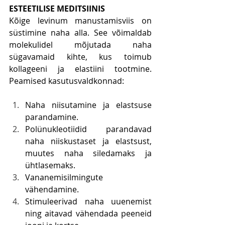
ESTEETILISE MEDITSIINIS
Kõige levinum manustamisviis on 
süstimine naha alla. See võimaldab 
molekulidel mõjutada naha 
sügavamaid kihte, kus toimub 
kollageeni ja elastiini tootmine. 
Peamised kasutusvaldkonnad:
Naha niisutamine ja elastsuse 
parandamine.
Polünukleotiidid parandavad 
naha niiskustaset ja elastsust, 
muutes naha siledamaks ja 
ühtlasemaks.
Vananemisilmingute 
vähendamine.
Stimuleerivad naha uuenemist 
ning aitavad vähendada peeneid 