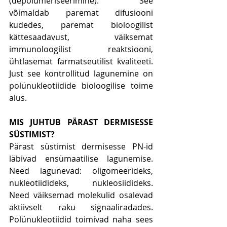
(depolümeriseerimine). See 
võimaldab paremat difusiooni 
kudedes, paremat bioloogilist 
kättesaadavust, väiksemat 
immunoloogilist reaktsiooni, 
ühtlasemat farmatseutilist kvaliteeti. 
Just see kontrollitud lagunemine on 
polünukleotiidide bioloogilise toime 
alus.
MIS JUHTUB PÄRAST DERMISESSE 
SÜSTIMIST?
Pärast süstimist dermisesse PN-id 
läbivad ensümaatilise lagunemise. 
Need lagunevad: oligomeerideks, 
nukleotiidideks, nukleosiidideks. 
Need väiksemad molekulid osalevad 
aktiivselt raku signaaliradades. 
Polünukleotiidid toimivad naha sees 