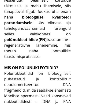
keskenduti peamiselt kortsude 
täitmisele ja mahu lisamisele, siis 
tänapäeval liigub fookus üha enam 
naha 
bioloogilise kvaliteedi 
parandamisele
. Üks viimase aja 
tähelepanuväärsemaid arenguid 
selles valdkonnas on 
polünukleotiidide (PN)
 kasutamine – 
regeneratiivne lähenemine, mis 
toetab naha loomulikke 
taastumisprotsesse.
MIS ON POLÜNUKLEOTIIDID?
Polünukleotiidid on bioloogiliselt 
puhastatud ja kontrollitult 
depolümeriseeritud DNA 
fragmendid, mida saadakse enamasti 
lõheliste spermast. Need koosnevad 
nukleotiididest – DNA ja RNA 