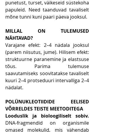
punetust, turset, väikeseid süstekoha 
papuleid. Need taanduvad tavaliselt 
mõne tunni kuni paari päeva jooksul.
MILLAL ON TULEMUSED 
NÄHTAVAD?
Varajane efekt: 2–4 nädala jooksul 
(parem niisutus, jume). Hilisem efekt: 
struktuurne paranemine ja elastsuse 
tõus. Parima tulemuse 
saavutamiseks soovitatakse tavaliselt 
kuuri 2–4 protseduuri intervalliga 2–4 
nädalat.
POLÜNUKLEOTIIDIDE EELISED 
VÕRRELDES TEISTE MEETODITEGA
Looduslik ja bioloogiliselt sobiv.
DNA-fragmendid on organismile 
omased molekulid, mis vähendab 