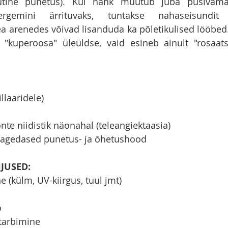
tine punetus). Kui nahk muutub juba püsivamalt
ergemini ärrituvaks, tuntakse nahaseisundit
a arenedes võivad lisanduda ka põletikulised lööbed. K
 "kuperoosa" üleüldse, vaid esineb ainult "rosaats
llaaridele)
te niidistik näonahal (teleangiektaasia)
sagedased punetus- ja õhetushood
JUSED:
e (külm, UV-kiirgus, tuul jmt)
ö
 tarbimine