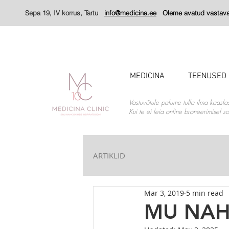
Sepa 19, IV korrus, Tartu
info@medicina.ee
Oleme avatud vastavalt
MEDICINA
TEENUSED
Vastuvõtule palume tulla ilma kaasla
Kui te ei leia online broneerimisel 
ARTIKLID
Mar 3, 2019
5 min read
MU NAHK