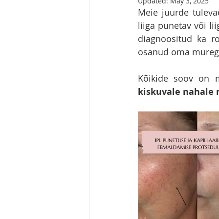
Updated:
May 3, 2025
Meie juurde tulev
liiga punetav või l
diagnoositud ka ros
osanud oma murega
Kõikide soov on m
kiskuvale nahale n