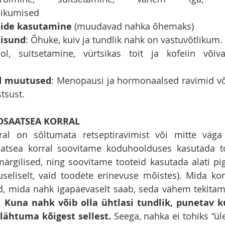
õikumised
dide kasutamine
 (muudavad nahka õhemaks)
eisund
: Õhuke, kuiv ja tundlik nahk on vastuvõtlikum.
ol, suitsetamine, vürtsikas toit ja kofeiin võiv
d muutused
: Menopausi ja hormonaalsed ravimid võ
tsust.
SAATSEA KORRAL
al on sõltumata retseptiravimist või mitte väga o
atsea korral soovitame koduhoolduses kasutada to
ärgilised, ning soovitame tooteid kasutada alati p
seliselt, vaid toodete erinevuse mõistes). Mida ko
, mida nahk igapäevaselt saab, seda vähem tekitame
. 
Kuna nahk võib olla ühtlasi tundlik, punetav kui
lähtuma kõigest sellest.
 Seega, nahka ei tohiks “ül