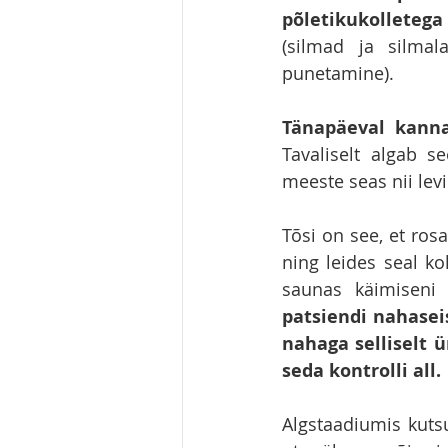
põletikukolletega
(silmad ja silmal
punetamine). 
Tänapäeval kann
Tavaliselt algab 
meeste seas nii levi
Tõsi on see, et ros
ning leides seal ko
saunas käimiseni 
patsiendi nahasei
nahaga selliselt
seda kontrolli all. 
Algstaadiumis kuts