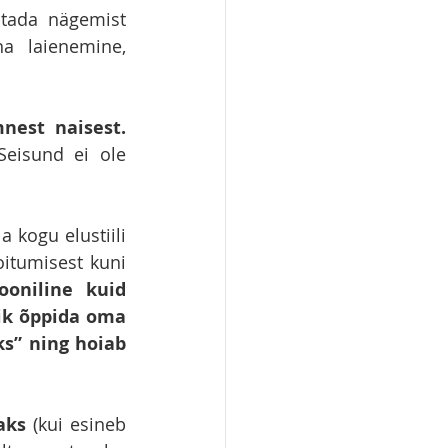
tada nägemist 
a laienemine, 
nest naisest.
eisund ei ole 
 kogu elustiili 
itumisest kuni 
oniline kuid 
ik õppida oma 
” ning hoiab 
aks 
(kui esineb 