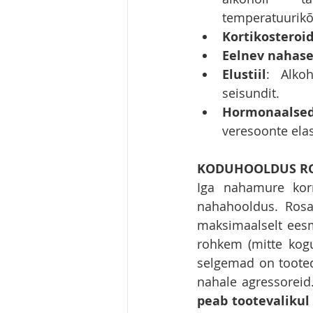
temperatuurik
Kortikosteroi
Eelnev nahas
Elustiil
: Alkoh
seisundit. 
Hormonaalse
veresoonte elas
KODUHOOLDUS RO
Iga nahamure korr
nahahooldus. Rosa
maksimaalselt eesm
rohkem (mitte kogu
selgemad on tooted
nahale agressoreid
peab tootevalikul 