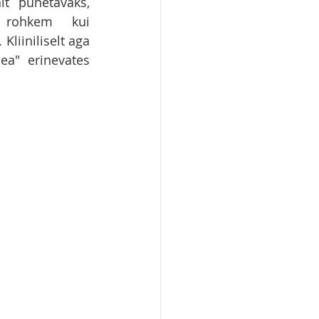
 punetavaks, 
 rohkem kui 
liiniliselt aga 
ea" erinevates 