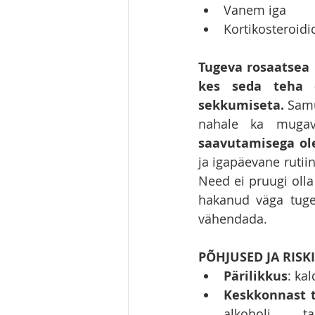
Vanem iga
Kortikosteroid
Tugeva rosaatsea k
kes seda teha e
sekkumiseta. 
Samu
nahale ka mugav
saavutamisega ol
ja igapäevane ruti
Need ei pruugi olla
hakanud väga tugev
vähendada. 
PÕHJUSED JA RISK
Pärilikkus
: ka
Keskkonnast t
alkoholi t