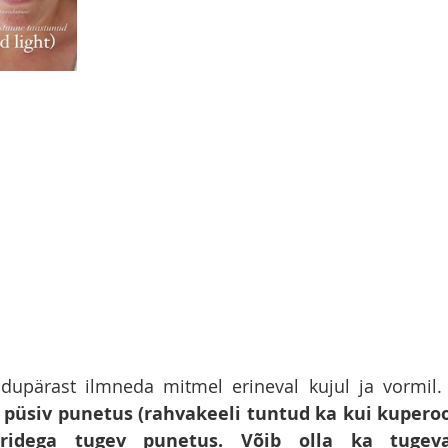
dupärast ilmneda mitmel erineval kujul ja vormil.
 püsiv punetus (rahvakeeli tuntud ka kui kuperoo
aridega tugev punetus.
Võib olla ka tugeva