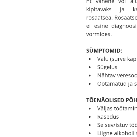
nt vähene või aju
kipitavaks ja k
rosaatsea. Rosaatse
ei esine diagnoosi
vormides.
SÜMPTOMID:
Valu (surve kapi
Sügelus
Nähtav veresoon
Ootamatud ja 
TÕENÄOLISED PÕH
Väljas töötamin
Rasedus
Seisev/istuv tö
Liigne alkoholi