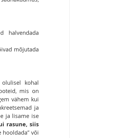
ad halvendada 
ivad mõjutada 
lulisel kohal 
oteid, mis on 
igem vähem kui 
nkreetsemad ja 
 ja lisame ise 
 rasune, siis 
e hooldada” või 