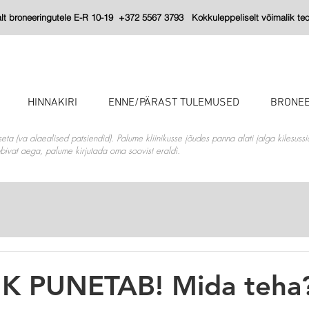
 broneeringutele E-R 10-19 +372 5567 3793 Kokkuleppeliselt võimalik teos
HINNAKIRI
ENNE/PÄRAST TULEMUSED
BRONEE
seta (va alaealised patsiendid). Palume kliinikusse jõudes panna alati jalga kilesuss
sobivat aega, palume kirjutada oma soovist eraldi.
 PUNETAB! Mida teha