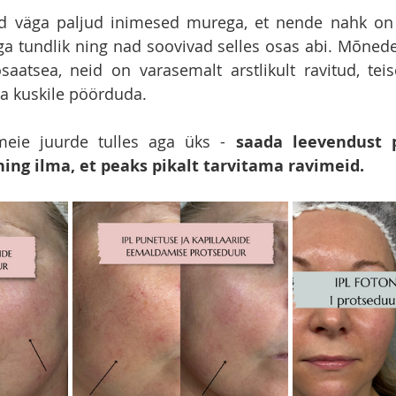
ad väga paljud inimesed murega, et nende nahk on 
iiga tundlik ning nad soovivad selles osas abi. Mõnede
aatsea, neid on varasemalt arstlikult ravitud, teise
 kuskile pöörduda. 
eie juurde tulles aga üks - 
saada leevendust p
ing ilma, et peaks pikalt tarvitama ravimeid.