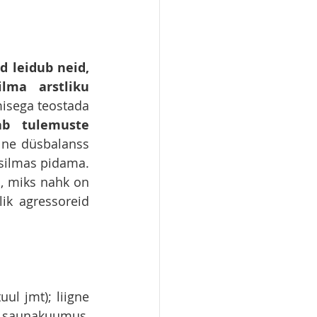
 leidub neid, 
ma arstliku 
misega teostada 
ab tulemuste 
lne düsbalanss 
silmas pidama. 
, miks nahk on 
k agressoreid 
ul jmt); liigne 
unakuumus, 