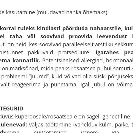
ide kasutamine (muudavad nahka õhemaks)
orral tuleks kindlasti pöörduda nahaarstile, kuid
i taha või soovivad proovida leevendust il
ti on neid, kes soovivad paralleelselt arstliku sekku
ustunnet pakkuvaid protseduure. 
Igatahes pe
ema kannatlik. 
Potentsiaalsed allergiad, hormonaa
in on märksõnad, mida peaks rosaatsea puhul samuti 
 probleemi “juured”, kuid võivad olla siiski põhjuseks
alt reageerima ja punetama. Igal juhul on võimali
ITEGURID
lduvus kuperoosale/rosaatseale on sageli geneetiline
ulenevad: 
väljas töötamine (vahelduv külm, päike, tu
arbimine, suitsetamine, vanem iga, sa