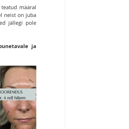
teatud määral 
l neist on juba 
d jällegi pole 
unetavale ja 