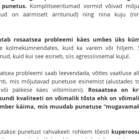
 punetus.
 Komplitseeritumad vormid võivad mõju
aud on äärmiselt ärritunud) ning nina kuju (nin
atab rosaatsea probleemi käes umbes üks küm
see kolmekümnendates, kuid ka varem või hiljem. S
nud, kuid kui see esineb, siis agressiivsemal kujul. 
aatsea probleemi saab leevendada, võttes vaatluse alla
hti, mis mõjutavad punetuse esinemist (alustades to
või päikese käes viibimiseni). 
Rosaatsea on kro
sundi kvaliteeti on võimalik tõsta ehk on võimal
 ümber käima, mis muudab punetuse “mugavamaks
utakse punetust rahvakeeli rohkem tõesti 
kuperoos