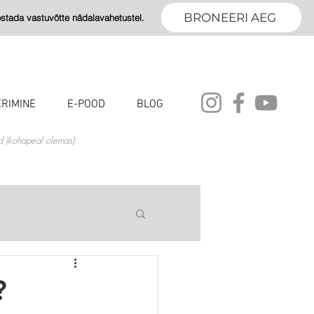
BRONEERI AEG
tada vastuvõtte nädalavahetustel.
RIMINE
E-POOD
BLOG
id )kohapeal olemas).
?