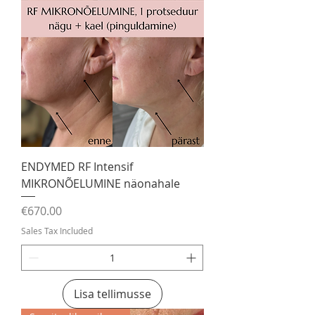
ENDYMED RF Intensif
MIKRONÕELUMINE näonahale
Price
€670.00
Sales Tax Included
Lisa tellimusse