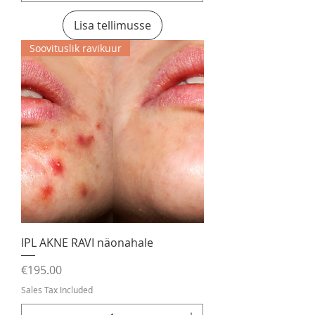
Lisa tellimusse
Soovituslik ravikuur
IPL AKNE RAVI näonahale
Price
€195.00
Sales Tax Included