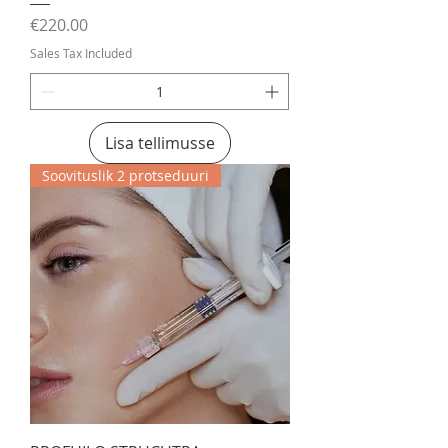
Price
€220.00
Sales Tax Included
Lisa tellimusse
Soovituslik 2 protseduuri