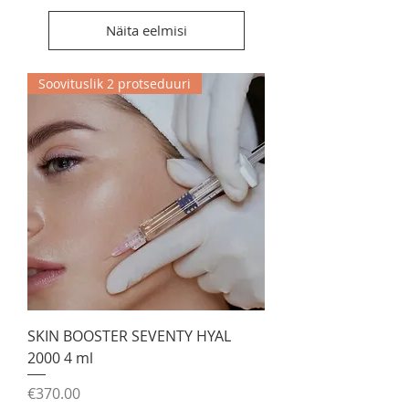
Näita eelmisi
Soovituslik 2 protseduuri
SKIN BOOSTER SEVENTY HYAL
2000 4 ml
Price
€370.00