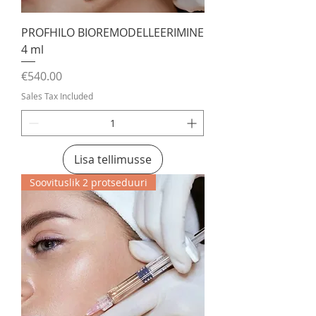
PROFHILO BIOREMODELLEERIMINE
4 ml
Price
€540.00
Sales Tax Included
Lisa tellimusse
Soovituslik 2 protseduuri