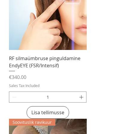
RF silmaümbruse pinguldamine
EndyEYE (FSR/Intensif)
Price
€340.00
Sales Tax Included
Lisa tellimusse
Soovituslik ravikuur