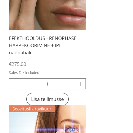
EFEKTHOOLDUS - RENOPHASE
HAPPEKOORIMINE + IPL
näonahale
Price
€275.00
Sales Tax Included
Lisa tellimusse
Soovituslik ravikuur