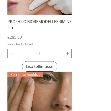
PROFHILO BIOREMODELLEERIMINE
2 ml
Price
€285.00
Sales Tax Included
Lisa tellimusse
Korraline hooldus