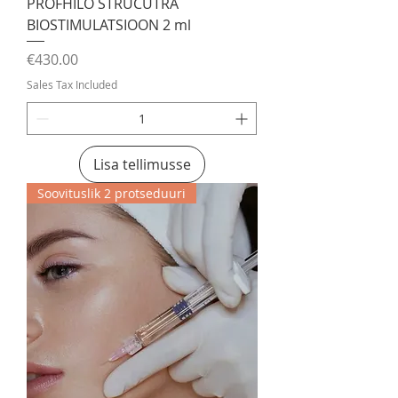
PROFHILO STRUCUTRA
BIOSTIMULATSIOON 2 ml
Price
€430.00
Sales Tax Included
Lisa tellimusse
Soovituslik 2 protseduuri