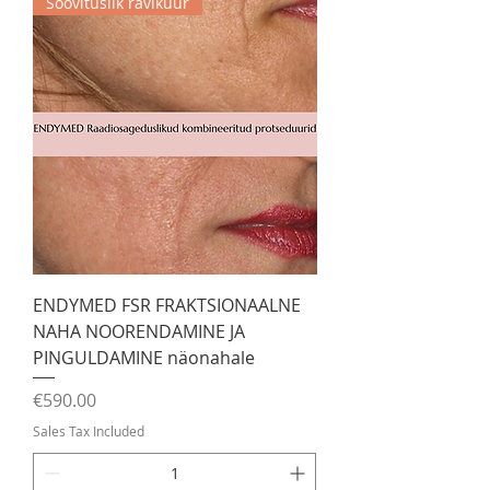
Soovituslik ravikuur
ENDYMED FSR FRAKTSIONAALNE
NAHA NOORENDAMINE JA
PINGULDAMINE näonahale
Price
€590.00
Sales Tax Included