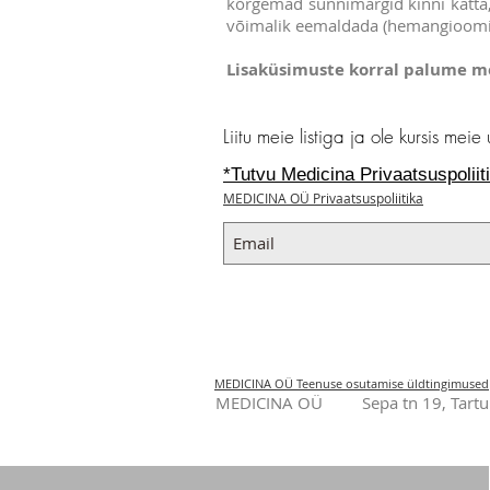
kõrgemad sünnimärgid kinni katta, 
võimalik eemaldada (hemangioomid,
Lisaküsimuste korral palume me
Liitu meie listiga ja ole kursis meie
*Tutvu Medicina Privaatsuspoliit
MEDICINA OÜ Privaatsuspoliitika
MEDICINA OÜ Teenuse osutamise üldtingimused
MEDICINA OÜ Sepa tn 19, 