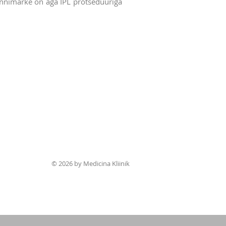
sünnimärke on aga IPL protseduuriga
ina Kliinik