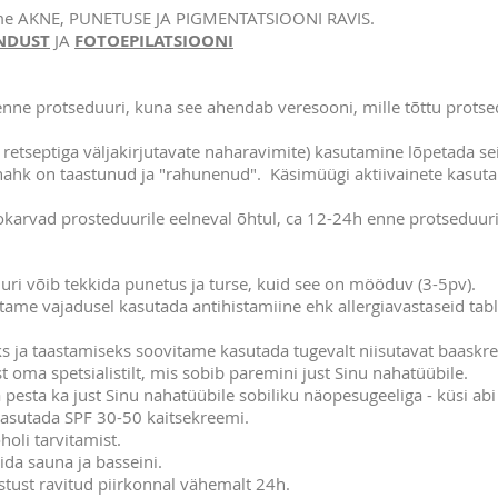
e AKNE, PUNETUSE JA PIGMENTATSIOONI RAVIS.
NDUST
JA
FOTOEPILATSIOONI
enne protseduuri, kuna see ahendab veresooni, mille tõttu protsedu
t retseptiga väljakirjutavate naharavimite) kasutamine lõpetada s
 nahk on taastunud ja "rahunenud". Käsimüügi aktiivainete kasut
karvad prosteduurile eelneval õhtul, ca 12-24h enne protseduuri.
uuri võib tekkida punetus ja turse, kuid see on mööduv (3-5pv).
me vajadusel kasutada antihistamiine ehk allergiavastaseid tabl
s ja taastamiseks soovitame kasutada tugevalt niisutavat baaskr
 oma spetsialistilt, mis sobib paremini just Sinu nahatüübile.
sta ka just Sinu nahatüübile sobiliku näopesugeeliga - küsi abi sp
 kasutada SPF 30-50 kaitsekreemi.
holi tarvitamist.
ida sauna ja basseini.
tust ravitud piirkonnal vähemalt 24h.