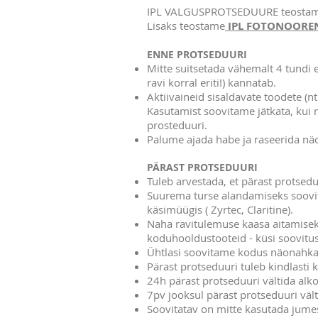
IPL VALGUSPROTSEDUURE teostam
Lisaks teostame
IPL FOTONOORE
ENNE PROTSEDUURI
Mitte suitsetada vähemalt 4 tundi 
ravi korral eriti!) kannatab.
Aktiivaineid sisaldavate toodete (n
Kasutamist soovitame jätkata, kui
prosteduuri.
Palume ajada habe ja raseerida näo
PÄRAST PROTSEDUURI
Tuleb arvestada, et pärast protsed
Suurema turse alandamiseks soovita
käsimüügis ( Zyrtec, Claritine).
Naha ravitulemuse kaasa aitamisek
koduhooldustooteid - küsi soovitust
Ühtlasi soovitame kodus näonahka pe
Pärast protseduuri tuleb kindlasti
24h pärast protseduuri vältida alko
7pv jooksul pärast protseduuri vält
Soovitatav on mitte kasutada jumes