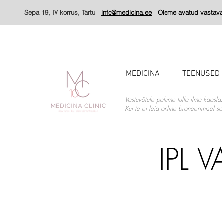
Sepa 19, IV korrus, Tartu
info@medicina.ee
Oleme avatud vastavalt
MEDICINA
TEENUSED
Vastuvõtule palume tulla ilma kaasla
Kui te ei leia online broneerimisel 
IPL 