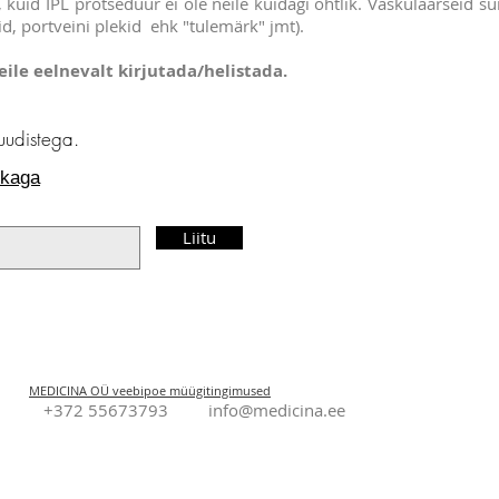
kuid IPL protseduur ei ole neile kuidagi ohtlik. Vaskulaarseid 
 portveini plekid ehk "tulemärk" jmt).
ile eelnevalt kirjutada/helistada.
 uudistega.
ikaga
Liitu
© 2026 by Medic
MEDICINA OÜ veebipoe müügitingimused
Tartu +372 55673793
info@medicina.ee