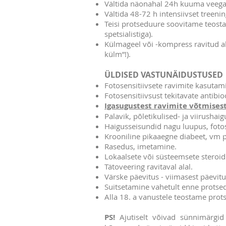
Vältida näonahal 24h kuuma veeg
Vältida 48-72 h intensiivset treeni
Teisi protseduure soovitame teosta
spetsialistiga).
Külmageel või -kompress ravitud a
külm”!).
ÜLDISED VASTUNÄIDUSTUSED
​​Fotosensitiivsete ravimite kasuta
Fotosensitiivsust tekitavate anti
Igasugustest ravimite võtmisest
Palavik, põletikulised- ja viirushai
Haigusseisundid nagu luupus, fotos
Krooniline pikaaegne diabeet, vm p
Rasedus, imetamine.
Lokaalsete või süsteemsete steroidi
Tätoveering ravitaval alal.
Värske päevitus - viimasest päevit
Suitsetamine vahetult enne protsedu
Alla 18. a vanustele teostame prot
PS!
Ajutiselt võivad sünnimärgid