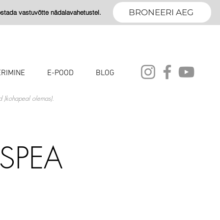
BRONEERI AEG
tada vastuvõtte nädalavahetustel.
RIMINE
E-POOD
BLOG
id )kohapeal olemas).
ESPEA