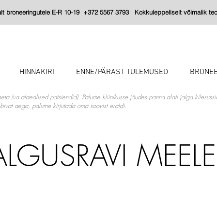
 broneeringutele E-R 10-19 +372 5567 3793 Kokkuleppeliselt võimalik teos
HINNAKIRI
ENNE/PÄRAST TULEMUSED
BRONEE
seta (va alaealised patsiendid). Palume kliinikusse jõudes panna alati jalga kilesuss
sobivat aega, palume kirjutada oma soovist eraldi.
VALGUSRAVI MEEL