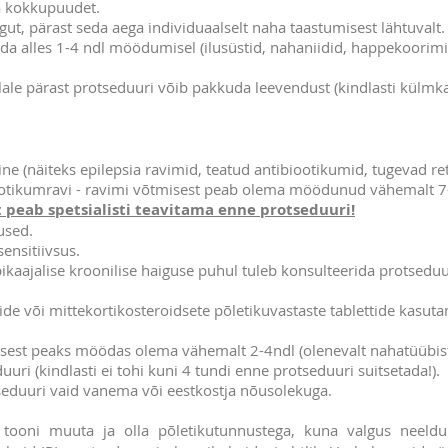
a kokkupuudet.
ngut, pärast seda aega individuaalselt naha taastumisest lähtuvalt.
da alles 1-4 ndl möödumisel (ilusüstid, nahaniidid, happekoorimi
lale pärast protseduuri võib pakkuda leevendust (kindlasti külm
mine (näiteks epilepsia ravimid, teatud antibiootikumid, tugevad re
biootikumravi - ravimi võtmisest peab olema möödunud vähemalt 7
 peab spetsialisti teavitama enne protseduuri!
gused.
ensitiivsus.
ikaajalise kroonilise haiguse puhul tuleb konsulteerida protseduu
de või mittekortikosteroidsete põletikuvastaste tablettide kasutam
usest peaks möödas olema vähemalt 2-4ndl (olenevalt nahatüübist
uri (kindlasti ei tohi kuni 4 tundi enne protseduuri suitsetada!).
seduuri vaid vanema või eestkostja nõusolekuga.
 tooni muuta ja olla põletikutunnustega, kuna valgus neeldu