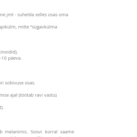
ne jmt - suhelda selles osas oma
kapikülm, mitte “sügavkülma
tinoidid).
-10 päeva.
ri sobivuse osas.
ise ajal (töötab ravi vastu)
).
b melaniinis. Soovi korral saame