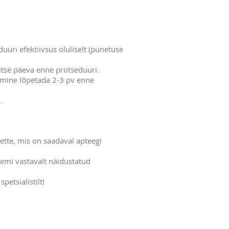
uri efektiivsus oluliselt (punetuse
eitse päeva enne protseduuri.
amine lõpetada 2-3 pv enne
​
ette, mis on saadaval apteegi
eemi
vastavalt näidustatud
etsialistilt!