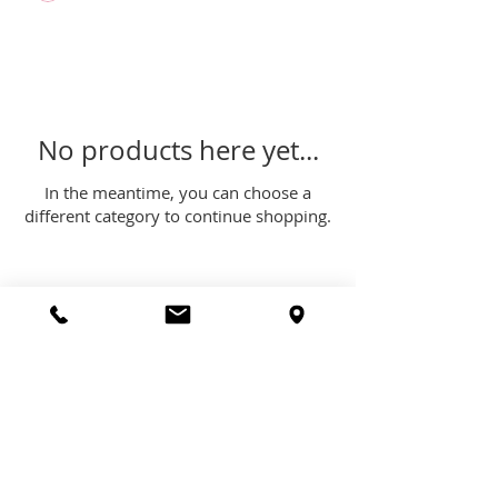
No products here yet...
In the meantime, you can choose a
different category to continue shopping.
Liitu meie listiga ja ole kursis meie
uudistega.
*Tutvu Medicina Privaatsuspoliitikaga
MEDICINA OÜ Privaatsuspoliitika