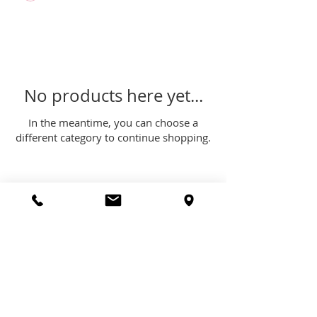
No products here yet...
In the meantime, you can choose a
different category to continue shopping.
Liitu meie listiga ja ole kursis meie
uudistega.
*Tutvu Medicina Privaatsuspoliitikaga
MEDICINA OÜ Privaatsuspoliitika