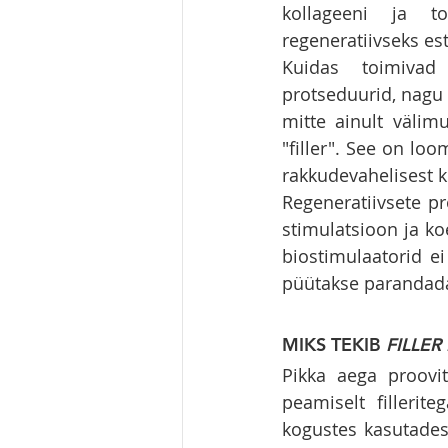
kollageeni ja t
regeneratiivseks est
Kuidas toimivad
protseduurid, nagu
mitte ainult välimu
"filler". See on loo
rakkudevahelisest 
Regeneratiivsete pr
stimulatsioon ja ko
biostimulaatorid ei
püütakse parandada
MIKS TEKIB 
FILLER
Pikka aega proovi
peamiselt fillerite
kogustes kasutades