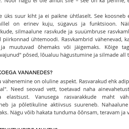
 Noor nägu ei ole ainult sile – see on ka pehme, el
 üks suur kiht ja ei paikne ühtlaselt. See koosneb er
illel on erinev kuju, sügavus ja funktsioon. Näit
vkude, silmaalune rasvkude ja suuümbruse rasvkamb
d piirkonnad ühtemoodi. Rasvkambrid vähenevad, ka
 ja muutuvad õhemaks või jäigemaks. Kõige tagaj
"vajunud" põsed, lõualuu hägustumine ja silmade all 
VKOEGA VANANEDES?
vähenemine on oluline aspekt. Rasvarakud ehk adipo
erjal". Need seovad vett, toetavad naha ainevahetus
ja elastsust. Vanusega rasvarakkude maht väh
eneb ja põletikuline aktiivsus suureneb. Nahaalun
aks. Nägu võib hakata tunduma õõnsam, teravam ja 