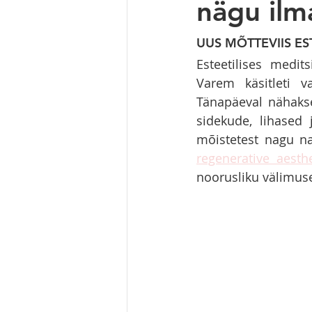
nägu ilm
UUS MÕTTEVIIS EST
Esteetilises medit
Varem käsitleti v
Tänapäeval nähakse
sidekude, lihased 
regenerative aesthe
noorusliku välimuse