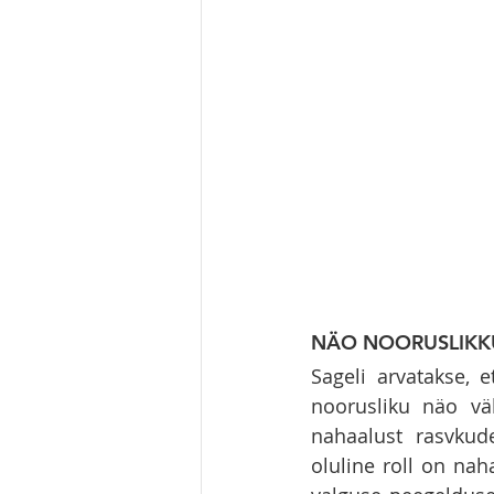
NÄO NOORUSLIKKU
Sageli arvatakse, 
noorusliku näo väl
nahaalust rasvkudet
oluline roll on na