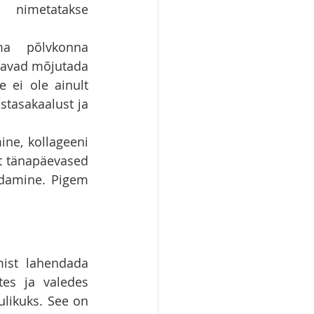
 nimetatakse 
a põlvkonna 
üavad mõjutada 
 ei ole ainult 
stasakaalust ja 
ne, kollageeni 
t tänapäevased 
rdamine. Pigem 
ist lahendada 
tes ja valedes 
likuks. See on 