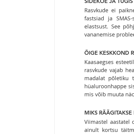
SIDEKOE JA TUGI
Rasvkude ei paikne
fastsiad ja SMAS-
elastsust. See põh
vananemise problee
ÕIGE KESKKOND 
Kaasaegses esteeti
rasvkude vajab head
madalat põletiku t
hüaluroonhappe sis
mis võib muuta näo
MIKS RÄÄGITAKSE
Viimastel aastatel 
ainult kortsu täit