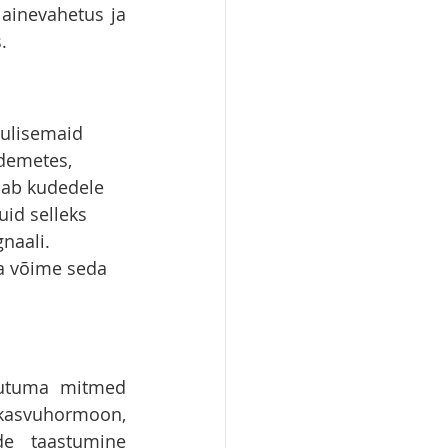
ainevahetus ja 
.
lulisemaid 
idemetes, 
nab kudedele 
uid selleks 
naali. 
ha võime seda 
uutuma mitmed 
vuhormoon, 
de taastumine 