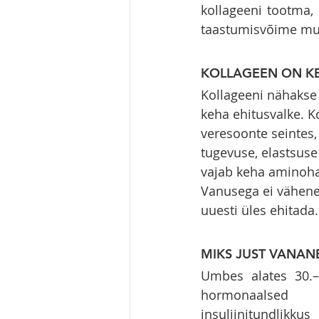
kollageeni tootma,
taastumisvõime muu
KOLLAGEEN ON K
Kollageeni nähakse s
keha ehitusvalke. Ko
veresoonte seintes,
tugevuse, elastsuse
vajab keha aminohap
Vanusega ei vähene 
uuesti üles ehitada.
MIKS JUST VANAN
Umbes alates 30.–
hormonaalsed 
insuliinitundlikk