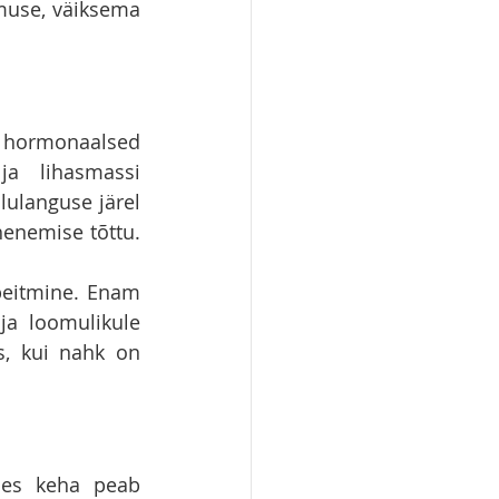
muse, väiksema 
, hormonaalsed 
a lihasmassi 
alulanguse järel 
nemise tõttu. 
peitmine. Enam 
ja loomulikule 
, kui nahk on 
les keha peab 