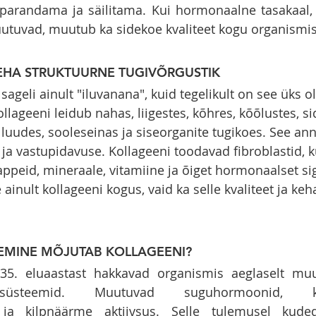
 parandama ja säilitama. Kui hormonaalne tasakaal, 
tuvad, muutub ka sidekoe kvaliteet kogu organismis
EHA STRUKTUURNE TUGIVÕRGUSTIK
ageli ainult "iluvanana", kuid tegelikult on see üks o
llageeni leidub nahas, liigestes, kõhres, kõõlustes, s
 luudes, sooleseinas ja siseorganite tugikoes. See an
 ja vastupidavuse. Kollageeni toodavad fibroblastid, k
peid, mineraale, vitamiine ja õiget hormonaalset sig
ainult kollageeni kogus, vaid ka selle kvaliteet ja ke
EMINE MÕJUTAB KOLLAGEENI?
35. eluaastast hakkavad organismis aeglaselt m
süsteemid. Muutuvad suguhormoonid, kas
us ja kilpnäärme aktiivsus. Selle tulemusel kude