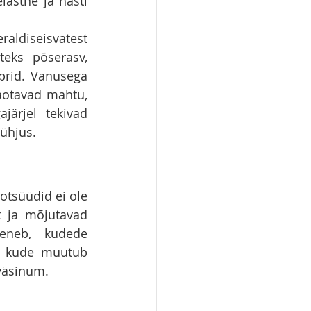
astne ja hästi 
aldiseisvatest 
eks põserasv, 
rid. Vanusega 
otavad mahtu, 
ärjel tekivad 
tühjus.
tsüüdid ei ole 
t ja mõjutavad 
eneb, kudede 
e kude muutub 
väsinum.