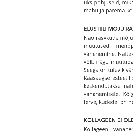
üks põhjuseid, miks
mahu ja parema koe
ELUSTIILI MÕJU R
Näo rasvkude mõjuta
muutused, menopa
vähenemine. Näitek
võib nägu muutuda 
Seega on tulevik vä
Kaasaegse esteetil
keskendutakse naha 
vananemisele. Kõig
terve, kudedel on h
KOLLAGEEN EI OL
Kollageeni vanane