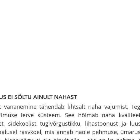
S EI SÕLTU AINULT NAHAST
et vananemine tähendab lihtsalt naha vajumist. Teg
imuse terve süsteem. See hõlmab naha kvaliteeti, 
, sidekoelist tugivõrgustikku, lihastoonust ja luustr
haalusel rasvkoel, mis annab näole pehmuse, ümarus