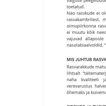
valguse peegelduse.
toetatud.
Näo rasvkude ei ole
rasvakambritest, m
oimupiirkonna ras
ei muutu kõik nee
vajuvad allapoole
nasolabiaalvoldid, 
MIS JUHTUB RAS
Rasvarakkude mahu 
lihtsalt "täitemat
naha kvaliteeti 
verevarustus halv
õhemaks ja kuivem