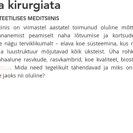
a kirurgiata
EETILISES MEDITSIINIS
siinis on viimastel aastatel toimunud oluline mõtt
ananemist peamiselt naha lõtvumise ja kortsude
 nägu terviklikumalt – elava koe süsteemina, kus n
ja luustruktuur mõjutavad kõik üksteist. Üha rohk
tics
. Mida need tegelikult tähendavad ja miks on
 jaoks nii oluline?