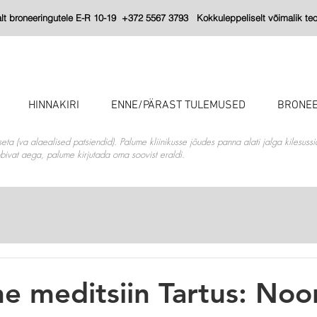
 broneeringutele E-R 10-19 +372 5567 3793 Kokkuleppeliselt võimalik teos
HINNAKIRI
ENNE/PÄRAST TULEMUSED
BRONEE
seta (va alaealised patsiendid). Palume kliinikusse jõudes panna alati jalga kilesuss
sobivat aega, palume kirjutada oma soovist eraldi.
ne meditsiin Tartus: Noo