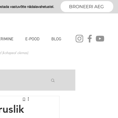
BRONEERI AEG
tada vastuvõtte nädalavahetustel.
RIMINE
E-POOD
BLOG
id )kohapeal olemas).
ruslik