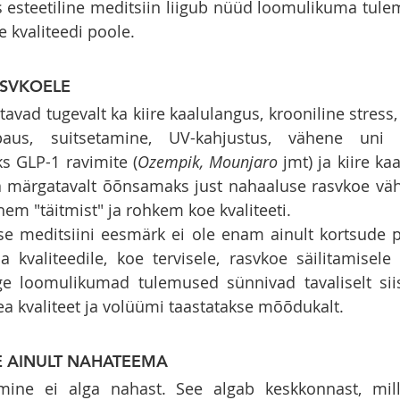
 esteetiline meditsiin liigub nüüd loomulikuma tule
 kvaliteedi poole.
ASVKOELE
vad tugevalt ka kiire kaalulangus, krooniline stress
us, suitsetamine, UV-kahjustus, vähene uni j
s GLP-1 ravimite (
Ozempik, Mounjaro
 jmt) ja kiire ka
märgatavalt õõnsamaks just nahaaluse rasvkoe vähe
hem "täitmist" ja rohkem koe kvaliteeti.
ise meditsiini eesmärk ei ole enam ainult kortsude 
kvaliteedile, koe tervisele, rasvkoe säilitamisele 
e loomulikumad tulemused sünnivad tavaliselt siis
ea kvaliteet ja volüümi taastatakse mõõdukalt.
E AINULT NAHATEEMA
mine ei alga nahast. See algab keskkonnast, mil