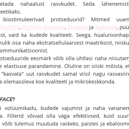
oetada nahaalust rasvkudet. Seda lähenemist
eetikaks.
 biostimuleerivad protseduurid? Mitmed uuem
 
Profhilo
, 
Profhilo Structura
, 
Sculptra
 ja 
Radiesse
, pü
st, vaid ka kudede kvaliteeti. Seega, hüaluroonhape
mulik osa naha ekstratsellulaarsest maatriksist, niisku
kommunikatsioonist.
otseduuride eesmärk võib olla ühtlasi naha niisutami
e elastsuse parandamine. Oluline on siiski mõista, e
 "kasvata" uut rasvkudet samal viisil nagu rasvasii
 olemasoleva koe kvaliteeti ja mikrokeskkonda.
 FACE
?
ti volüümikadu, kudede vajumist ja naha vananem
ga. Fillerid võivad olla väga efektiivsed, kuid suur
 võib tulemus muutuda raskeks, paistes ja ebaloomu