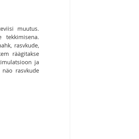
eviisi muutus. 
 tekkimisena. 
ahk, rasvkude, 
em räägitakse 
mõistetest nagu nahaalune rasvkude, rasvkambrid, koe kvaliteet, biostimulatsioon ja 
 näo rasvkude 