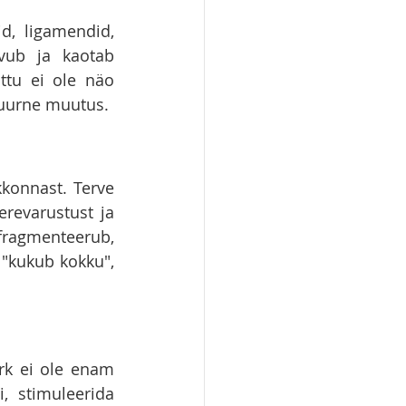
, ligamendid, 
vub ja kaotab 
tu ei ole näo 
tuurne muutus.
konnast. Terve 
revarustust ja 
ragmenteerub, 
"kukub kokku", 
rk ei ole enam 
 stimuleerida 