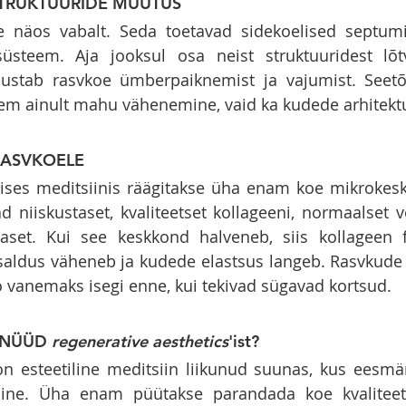
STRUKTUURIDE MUUTUS
 näos vabalt. Seda toetavad sidekoelised septumid
süsteem. Aja jooksul osa neist struktuuridest lõt
justab rasvkoe ümberpaiknemist ja vajumist. Seetõt
m ainult mahu vähenemine, vaid ka kudede arhitek
RASVKOELE
lises meditsiinis räägitakse üha enam koe mikrokesk
 niiskustaset, kvaliteetset kollageeni, normaalset ve
aset. Kui see keskkond halveneb, siis kollageen f
aldus väheneb ja kudede elastsus langeb. Rasvkude 
 vanemaks isegi enne, kui tekivad sügavad kortsud.
 NÜÜD 
regenerative aesthetics
'ist?
on esteetiline meditsiin liikunud suunas, kus eesmä
mine. Üha enam püütakse parandada koe kvaliteeti,