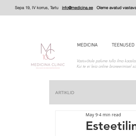
Sepa 19, IV korrus, Tartu
info@medicina.ee
Oleme avatud vastavalt
MEDICINA
TEENUSED
Vastuvõtule palume tulla ilma kaasla
Kui te ei leia online broneerimisel 
ARTIKLID
May 9
4 min read
Esteetili